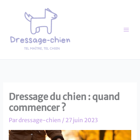
Aller
au
contenu
Mai
Me
Dressage du chien : quand
commencer ?
Par
dressage-chien
/
27 juin 2023